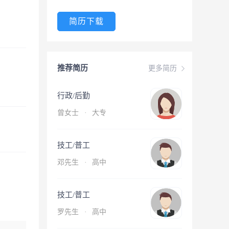
简历下载
推荐简历
更多简历
行政/后勤
曾女士
·
大专
技工/普工
邓先生
·
高中
技工/普工
罗先生
·
高中