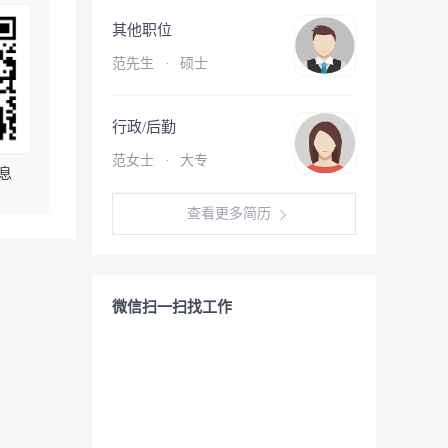
其他职位
范先生
·
硕士
行政/后勤
范女士
·
大专
息
查看更多简历
微信扫一扫找工作